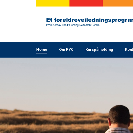
Home
Om PYC
Kurspåmelding
Kont