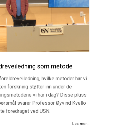
Les mer...
dreveiledning som metode
foreldreveiledning, hvilke metoder har vi
ken forskning støtter inn under de
ningsmetodene vi har i dag? Disse pluss
spørsmål svarer Professor Øyvind Kvello
tte foredraget ved USN.
Les mer...