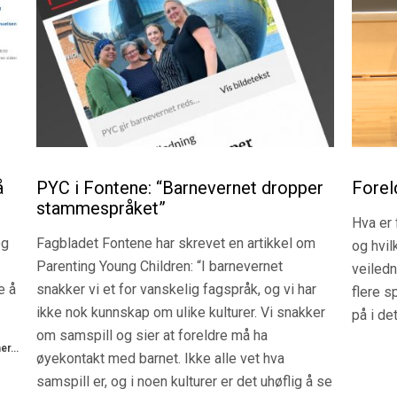
r...
å
PYC i Fontene: “Barnevernet dropper
Forel
stammespråket”
Hva er 
og
Fagbladet Fontene har skrevet en artikkel om
og hvil
Parenting Young Children: “I barnevernet
veiled
e å
snakker vi et for vanskelig fagspråk, og vi har
flere 
ikke nok kunnskap om ulike kulturer. Vi snakker
på i de
om samspill og sier at foreldre må ha
r...
øyekontakt med barnet. Ikke alle vet hva
samspill er, og i noen kulturer er det uhøflig å se