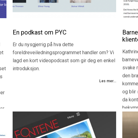
En podkast om PYC
Barne
klien
N
Er du nysgjerrig på hva dette
Kathrin
et
foreldreveiledningsprogrammet handler om? Vi
barneve
lagd en kort videopodcast som gir deg en enkel
svake m
set
introduksjon.
den bra
es
Les mer...
kommer 
og blir
ver
da kont
bekymri
er
Stereot
tte
ført ti
.
kogniti