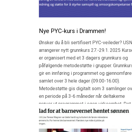
Nye PYC-kurs i Drammen!
Ønsker du å bli sertifisert PYC-veileder? US
arrangerer nytt grunnkurs 27.-29.1. 2025 Kurs
er organisert med et 3 dagers grunnkurs og
påfølgende metodestøtte i grupper. Grunnkur
gir en innføring i programmet og gjennomfør
samlet over 3 hele dager (09.00-16.00).
Metodestøtte gis digitalt som 3 samlinger o
en periode på 3-6 måneder når deltakerne
prøver ut programmet i egen virksomhet. Det 
en forutsetning for å kunne delta i metodestø
at man er i gang med å prøve ut PYC i praksis
Se vår nettside for mer informasjon.