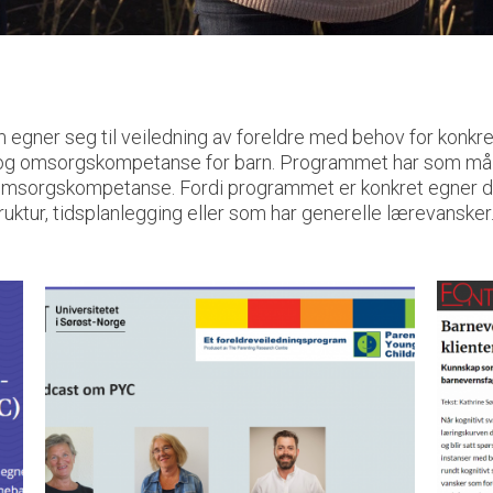
egner seg til veiledning av foreldre med behov for konkre
l og omsorgskompetanse for barn. Programmet har som mål å g
sk omsorgskompetanse. Fordi programmet er konkret egner d
uktur, tidsplanlegging eller som har generelle lærevansker