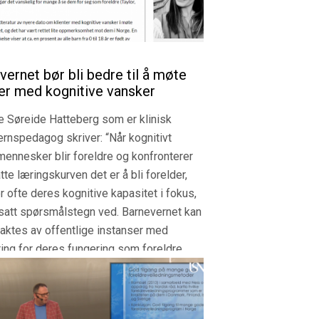
vernet bør bli bedre til å møte
ter med kognitive vansker
e Søreide Hatteberg som er klinisk
rnspedagog skriver: “Når kognitivt
ennesker blir foreldre og konfronterer
tte læringskurven det er å bli forelder,
ofte deres kognitive kapasitet i fokus,
 satt spørsmålstegn ved. Barnevernet kan
aktes av offentlige instanser med
ng for deres fungering som foreldre.
ypiske tanker rundt kognitivt svake har
l mange barrierer for mennesker med
ve vansker som foreldre.”