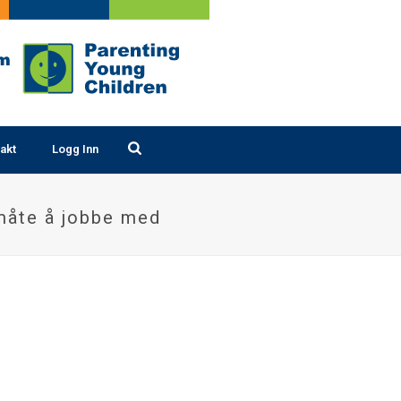
akt
Logg Inn
måte å jobbe med